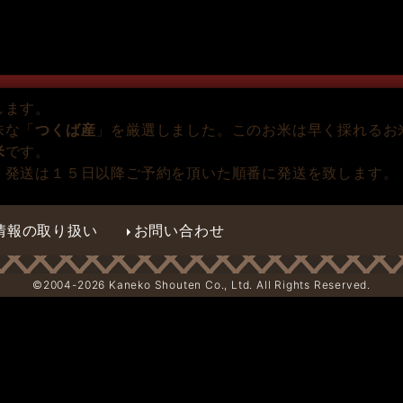
します。
味な「
つくば産
」を厳選しました。このお米は早く採れるお
米
です。
。発送は１５日以降ご予約を頂いた順番に発送を致します。
情報の取り扱い
お問い合わせ
©2004-
2026 Kaneko Shouten Co., Ltd. All Rights Reserved.