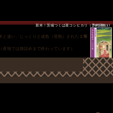
新米！茨城つくば産コシヒカリ（予約開始）
2005.09.13
米と違い、じっくりと成熟（登熟）された
１等
（産地では袋詰めまで終わっています）