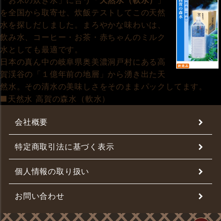
「お米の炊き水」に合う「
天然水（軟水）
」
を全国から取寄せ、炊飯テストしてこの天然
水を探しだしました。まろやかな味わいは、
飲み水、コーヒー・お茶・赤ちゃんのミルク
水としても最適です。
日本の真ん中の岐阜県奥美濃洞戸村にある高
賀渓谷の「１億年前の地層」から湧き出た天
然水。その清水の美味しさをそのままパックしてます。
■天然水 高賀の森水（軟水）
会社概要
特定商取引法に基づく表示
個人情報の取り扱い
お問い合わせ