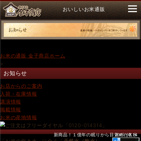
おいしいお米通販
お米の通販 金子商店ホーム
>
お知らせ
お店からのご案内
入荷・在庫情報
講演情報
掲載情報
お米の産地情報
新商品！１億年の眠りから目覚めた名水
2005.09.14