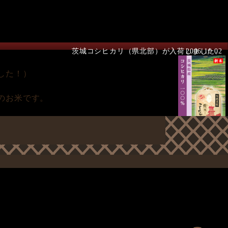
茨城コシヒカリ（県北部）が入荷しました。
2006.10.02
した！）
のお米です。