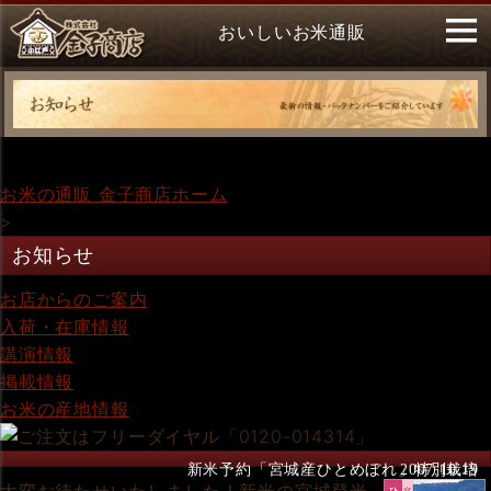
おいしいお米通販
お米の通販 金子商店ホーム
>
お知らせ
お店からのご案内
入荷・在庫情報
講演情報
掲載情報
お米の産地情報
新米予約「宮城産ひとめぼれ」特別栽培
2007.10.19