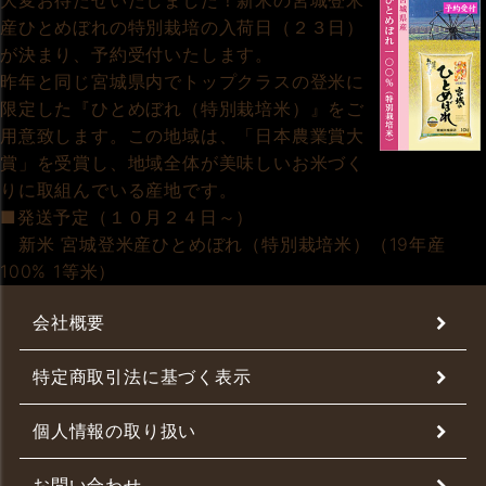
大変お待たせいたしました！新米の宮城登米
産ひとめぼれの特別栽培の入荷日（２３日）
が決まり、予約受付いたします。
昨年と同じ宮城県内でトップクラスの登米に
限定した『ひとめぼれ（特別栽培米）』をご
用意致します。この地域は、「日本農業賞大
賞」を受賞し、地域全体が美味しいお米づく
りに取組んでいる産地です。
■発送予定（１０月２４日～）
新米 宮城登米産ひとめぼれ（特別栽培米）（19年産
100% 1等米）
会社概要
特定商取引法に基づく表示
個人情報の取り扱い
お問い合わせ