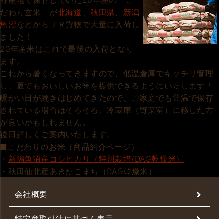
各産地で保管していた20年産の「こ
だわり玄米」が
北海道
、
秋田県
、
新潟
魚沼
などからＪＲ貨物で大量に入荷し
ました！
20年産米はこれで最後の入荷となり
ます。
これから暑くなってきますので、低温倉庫でキッチリ管理
し、夏でもおいしいお米を提供できるようにいたします！
暖かい日が続きはじめてきたので、ご家庭でも常温で保存
されている場合はそろそろ、冷蔵庫（野菜室）に移した方
が良いかもしれません。
後日詳しくご案内いたします。
■こだわりのお米（商品紹介ページ）
・
新潟魚沼産コシヒカリ（特別栽培/DAG乾燥米）
・秋田仙北産あきたこまち（DAG乾燥米）
会社概要
特定商取引法に基づく表示