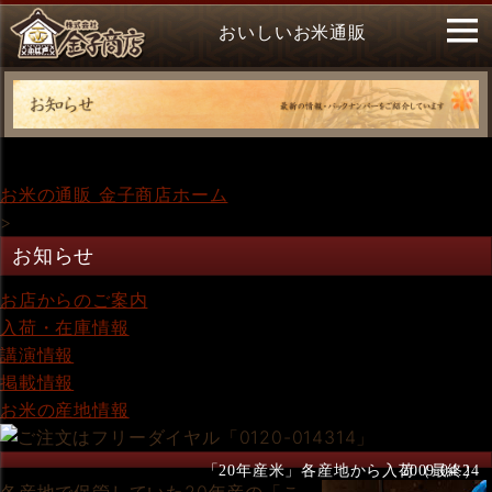
おいしいお米通販
お米の通販 金子商店ホーム
>
お知らせ
お店からのご案内
入荷・在庫情報
講演情報
掲載情報
お米の産地情報
「20年産米」各産地から入荷（最終）
2009.04.24