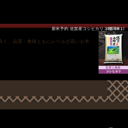
新米予約 佐賀産コシヒカリ（棚田米）
2011.08.12
良く、品質・食味ともにレベルが高いお米