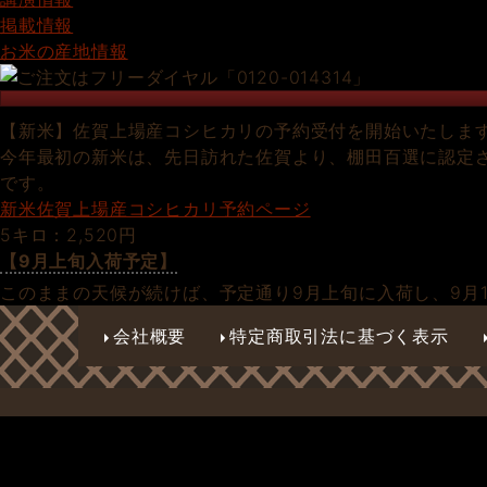
掲載情報
お米の産地情報
【新米】佐賀上場産コシヒカリの予約受付を開始いたしま
今年最初の新米は、先日訪れた佐賀より、棚田百選に認定
です。
新米佐賀上場産コシヒカリ予約ページ
5キロ：2,520円
【9月上旬入荷予定】
このままの天候が続けば、予定通り9月上旬に入荷し、9月
会社概要
特定商取引法に基づく表示