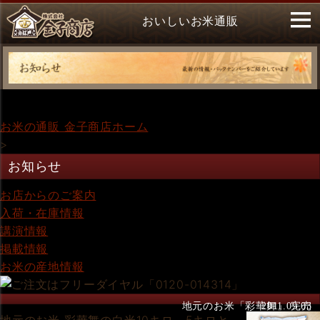
おいしいお米通販
お米の通販 金子商店ホーム
>
お知らせ
お店からのご案内
入荷・在庫情報
講演情報
掲載情報
お米の産地情報
地元のお米「彩華舞」 完売
2011.09.03