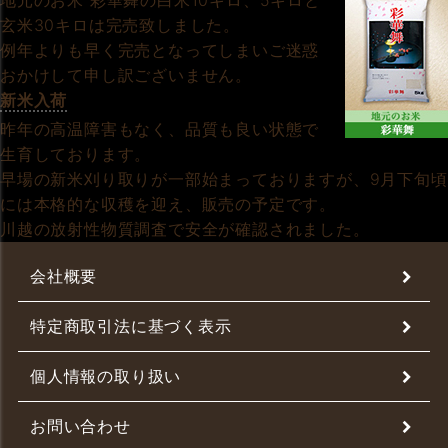
地元のお米 彩華舞の白米10キロ、5キロと
玄米30キロは完売致しました。
例年よりも早く完売となってしまいご迷惑
おかけして申し訳ございません。
新米入荷
昨年の高温障害もなく、品質も良い状態で
生育しております。
早場の新米刈り取りが一部始まっておりますが、9月下旬頃
には本格的な収穫を迎え、販売の予定です。
川越の放射性物質調査で安全が確認されました。
会社概要
特定商取引法に基づく表示
個人情報の取り扱い
お問い合わせ