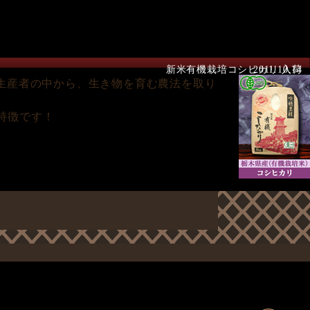
新米有機栽培コシヒカリ 入荷
2011.10.14
生産者の中から、生き物を育む農法を取り
特徴です！