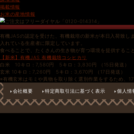
掲載情報
お米の産地情報
有機JASの認定を受けた、有機栽培の新米が本日入荷致し
入れている生産者に限定しています。
食べることで、たくさんの生き物が育つ環境を提供するこ
【新米】有機JAS 有機栽培コシヒカリ
白米 10キロ：7,580円 5キロ：3,830円 （15日発送）
玄米 10キロ：7,260円 5キロ：3,670円 （17日発送）
※有機玄米はモミや異物を取り除く選別作業をするため、1
会社概要
特定商取引法に基づく表示
個人情