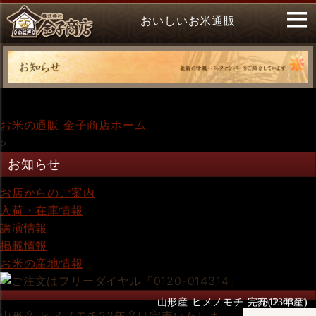
おいしいお米通販
お米の通販 金子商店ホーム
>
お知らせ
お店からのご案内
入荷・在庫情報
講演情報
掲載情報
お米の産地情報
山形産 ヒメノモチ 完売(23年産)
2012.03.21