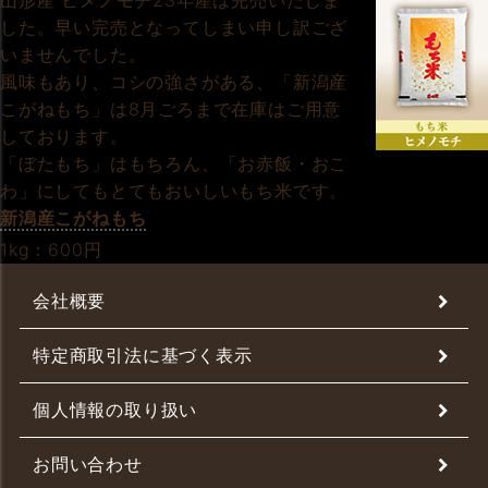
山形産 ヒメノモチ23年産は完売いたしま
した。早い完売となってしまい申し訳ござ
いませんでした。
風味もあり、コシの強さがある、「新潟産
こがねもち」は8月ごろまで在庫はご用意
しております。
「ぼたもち」はもちろん、「お赤飯・おこ
わ」にしてもとてもおいしいもち米です。
新潟産こがねもち
1kg：600円
会社概要
特定商取引法に基づく表示
個人情報の取り扱い
お問い合わせ