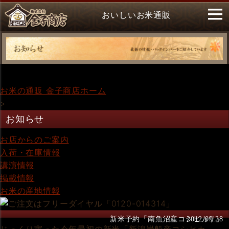
おいしいお米通販
お米の通販 金子商店ホーム
>
お知らせ
お店からのご案内
入荷・在庫情報
講演情報
掲載情報
お米の産地情報
新米予約「南魚沼産コシヒカリ」
2012.09.28