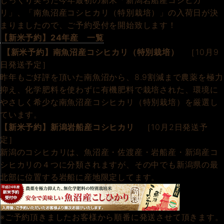
じっくり実った今年最初の新米「新潟岩船産コシヒカ
リ」、「南魚沼産コシヒカリ（特別栽培）」の入荷日が決
まりましたので、ご予約受付を開始致します！
【新米予約】24年産 一覧
【新米予約】南魚沼産コシヒカリ（特別栽培）
［10月9
日発送予定］
昨年もご好評を頂いた南魚沼から、8.9割減まで農薬を極力
抑え、化学肥料を使わずに有機肥料で栽培された、環境に
やさしく希少な南魚沼産コシヒカリ（特別栽培）を厳選し
ています。
【新米予約】新潟岩船産コシヒカリ
［10月2日発送予
定］
新潟のコシヒカリは、魚沼産・佐渡産・岩船産・新潟産コ
シヒカリの４つに分類されますが、その中でも新潟県の最
北部に位置する岩船に産地限定してます。
※ご予約頂きましたお客様から順番に発送させて頂きます。