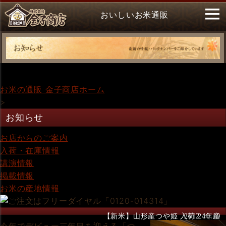
おいしいお米通販
お米の通販 金子商店ホーム
>
お知らせ
お店からのご案内
入荷・在庫情報
講演情報
掲載情報
お米の産地情報
【新米】山形産つや姫 入荷 24年産
2012.10.19