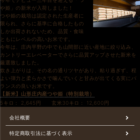
今年でデビュー三年目を迎える「つ
や姫」の新米が入荷しました！
つや姫の栽培は認定された生産者に
限られ、さらに基準に合格したもの
しか出荷されないため、品質・食味
ともにレベルの高いお米です。
今年は、庄内平野の中でも山間部に近い産地に絞り込み、
カントリーエレベーターでさらに品質アップさせた新米を
厳選致しました。
炊き上がりは、その名の通りツヤがあり、粘り過ぎず、程
よい弾力と柔らかさで噛んでいくと甘みが出てくる実にバ
ランスの良いお米です。
【新米】山形庄内産つや姫（特別栽培）
5キロ： 2,645円 玄米30キロ： 12,600円
会社概要
特定商取引法に基づく表示