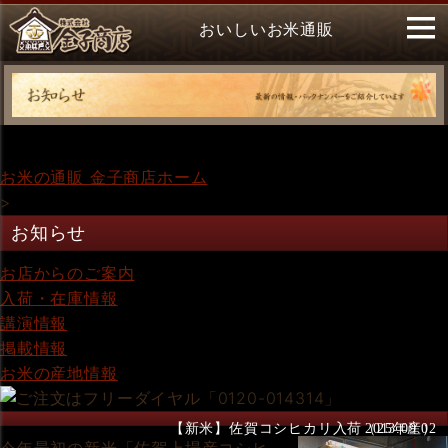
おいしいお米通販
お米の通販 金子商店ホーム
>
お知らせ
お店からのご案内
入荷・在庫情報
講演情報
掲載情報
お米の産地情報
【新米】佐賀コシヒカリ入荷（25年産）
2013.09.02