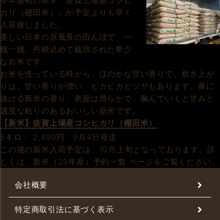
今年最初の新米「佐賀上場産コシヒ
カリ（棚田米）」が予定よりも早く
入荷致しました。
美しい日本の原風景の田んぼで、一
穂一穂、丹精込めて栽培された希少
なお米です。
お米を洗っている時から、ほのかな甘い香りで、炊き上が
りは、甘い香りが漂い、ピカピカとツヤもあります。鼻に
抜ける新米の香り、表面は滑らかで、噛んでいくと甘みと
適度な粘りのあるおいしい新米です。
【新米】佐賀上場産コシヒカリ（棚田米）
5キロ： 2,490円 9月4日発送
この後の新米入荷予定は、10月上旬となっております。詳
しくは、新米（25年産）予約一覧 ページをご覧ください。
会社概要
特定商取引法に基づく表示