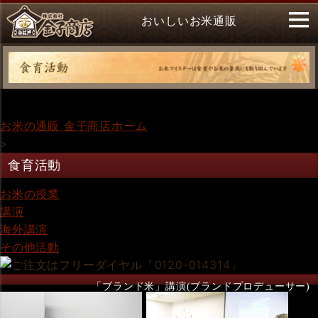
おいしいお米通販
お米の通販 金子商店ホーム
>
食育活動
お米の授業
講演
海外講演
その他活動
「ブランド米」講演(ブランドプロデューサー)