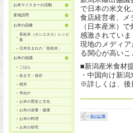
お米マイスターの活動
で日本の米文化
産地訪問
食店経営者、メ
（日本産米）で
お米の品種
感激されていま
長粒米（ホシユタカ）レシピ
集
現地のメディア
日本生まれの「長粒米」
る関心が高いこ
お米の知識
■新潟産米食材提
ごはん
・中国向け新潟
炊き方・保存
※詳しくは、後
精米
米ぬか
お米の歴史と文化
お米の栄養・健康
前の記事
お米の料理
お米の研究