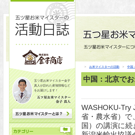
>
お米マイスターの活動
>
中国
中国：北京でお
五ツ星お米マイスター金子
真人が訪れた産地情報など
をお届けします！
WASHOKU-Try 
省・農水省）で
国）の講演に続
新潟米輸出協議