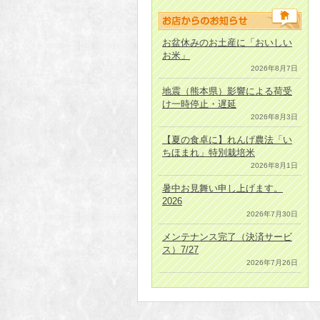
お盆休みのお土産に「おいしい
お米」
2026年8月7日
地震（熊本県）影響による荷受
け一時停止・遅延
2026年8月3日
【夏の食卓に】れんげ農法「い
ちほまれ」特別栽培米
2026年8月1日
暑中お見舞い申し上げます。
2026
2026年7月30日
メンテナンス完了（決済サービ
ス）7/27
2026年7月26日