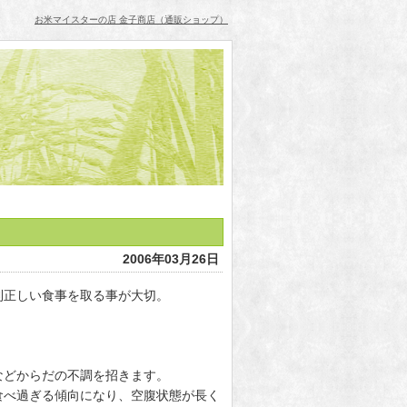
お米マイスターの店 金子商店（通販ショップ）
2006年03月26日
則正しい食事を取る事が大切。
！
などからだの不調を招きます。
食べ過ぎる傾向になり、空腹状態が長く