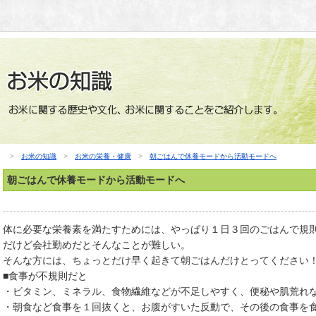
>
お米の知識
>
お米の栄養・健康
>
朝ごはんで休養モードから活動モードへ
朝ごはんで休養モードから活動モードへ
体に必要な栄養素を満たすためには、やっぱり１日３回のごはんで規
だけど会社勤めだとそんなことが難しい。
そんな方には、ちょっとだけ早く起きて朝ごはんだけとってください
■食事が不規則だと
・ビタミン、ミネラル、食物繊維などが不足しやすく、便秘や肌荒れ
・朝食など食事を１回抜くと、お腹がすいた反動で、その後の食事を