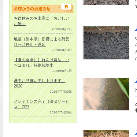
お盆休みのお土産に「おいしい
お米」
2026年8月7日
地震（熊本県）影響による荷受
け一時停止・遅延
2026年8月3日
【夏の食卓に】れんげ農法「い
ちほまれ」特別栽培米
2026年8月1日
暑中お見舞い申し上げます。
2026
2026年7月30日
メンテナンス完了（決済サービ
ス）7/27
2026年7月26日