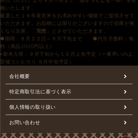
本日（8/22）より９月下旬まで「
売りつくしセール
」を実
施いたします。
厳選した１６年産玄米をお求めやすい価格でご提供させて
いただきます。お品物には限りがございますので在庫が無
くなり次第、「
完売
」とさせていただきます。
●期間：８月２２日～９月下旬まで ●代引手数料：無
料（商品3000円以上）
※新米入荷：９月下旬から１０月上旬予定（一番早いのは、
茨城コシヒカリ ９月中旬予定）
会社概要
特定商取引法に基づく表示
個人情報の取り扱い
お問い合わせ