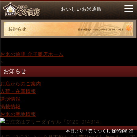
おいしいお米通販
お米の通販 金子商店ホーム
>
お知らせ
お店からのご案内
入荷・在庫情報
講演情報
掲載情報
お米の産地情報
本日より「売りつくしセール」！
2005.08.22