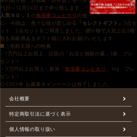
冬の贈り物「お歳暮・お年賀」を11月
15日～12月24日まで承り致します。
人気ＮＯ，１
の
魚沼産コシヒカリ
の他
に、今回は、色々な味が楽しめる
「セレクトギフト」
3点セ
ット、2点セットをご用意しました。贈り物で人気上位3種
類を高級感あるギフト箱に入れお届けいたします。
■ご依頼主様への特典
・1万円以上お買上：話題の「お豆と雑穀の素」1袋 プレ
ゼント！
・3万円以上お買上：新米「
魚沼産コシヒカリ
」1kg プレ
ゼント！
◇2005年 お歳暮キャンペーンは終了しました。
会社概要
特定商取引法に基づく表示
個人情報の取り扱い