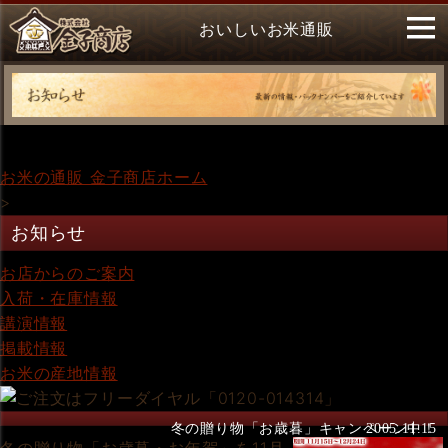
おいしいお米通販
お米の通販 金子商店ホーム
>
お知らせ
お店からのご案内
入荷・在庫情報
講演情報
掲載情報
お米の産地情報
冬の贈り物「お歳暮」キャンペーン中！
2005.11.15