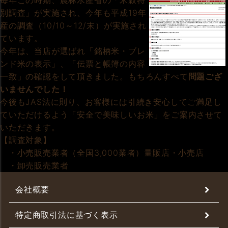
毎年この時期、農林水産省の「米穀特
別調査」が実施され、今年も平成19年
産の調査（10/10～12/末）が実施され
ています。
今年は、当店が選ばれ「銘柄米・ブレ
ンド米の表示」、「伝票と帳簿の内容
一致」の確認をして頂きました。もちろんすべて
問題ござ
いませんでした！
今後もJAS法に則り、お客様には引続き安心してご満足し
ていただけるよう「安全で美味しいお米」をご案内させて
いただきます。
【調査対象】
・小売販売業者（全国3,000業者）量販店・小売店
・卸売販売業者
会社概要
特定商取引法に基づく表示