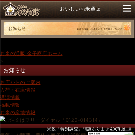
おいしいお米通販
お米の通販 金子商店ホーム
>
お知らせ
お店からのご案内
入荷・在庫情報
講演情報
掲載情報
お米の産地情報
米穀「特別調査」問題ありませんでした！
2007.11.14