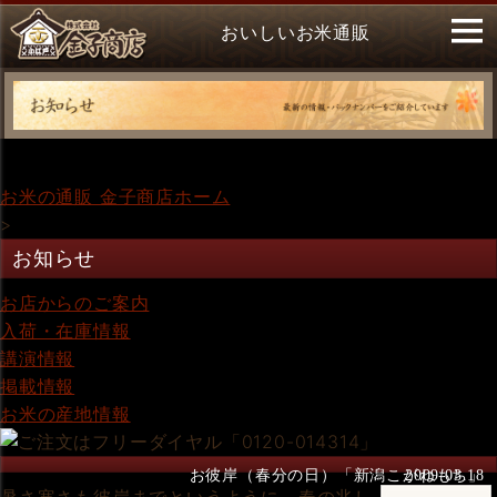
おいしいお米通販
お米の通販 金子商店ホーム
>
お知らせ
お店からのご案内
入荷・在庫情報
講演情報
掲載情報
お米の産地情報
お彼岸（春分の日）「新潟こがねもち」
2009.03.18