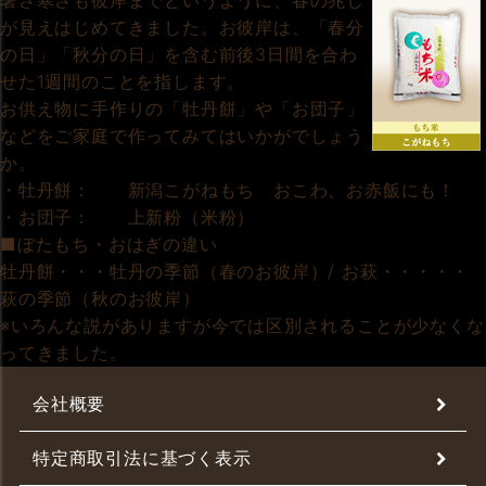
暑さ寒さも彼岸までというように、春の兆し
が見えはじめてきました。お彼岸は、「春分
の日」「秋分の日」を含む前後3日間を合わ
せた1週間のことを指します。
お供え物に手作りの「牡丹餅」や「お団子」
などをご家庭で作ってみてはいかがでしょう
か。
・牡丹餅： 新潟こがねもち おこわ、お赤飯にも！
・お団子： 上新粉（米粉）
■ぼたもち・おはぎの違い
牡丹餅・・・牡丹の季節（春のお彼岸）/ お萩・・・・・
萩の季節（秋のお彼岸）
※いろんな説がありますが今では区別されることが少なくな
ってきました。
会社概要
特定商取引法に基づく表示