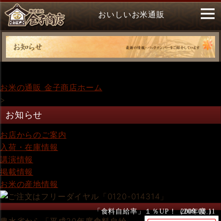
おいしいお米通販
お米の通販 金子商店ホーム
>
お知らせ
お店からのご案内
入荷・在庫情報
講演情報
掲載情報
お米の産地情報
「食料自給率」１％UP！（20年度 ）
2009.08.11