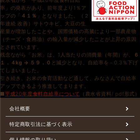
農水省から「平成20年度食料自給
率」の発表があり、前年度より1％ア
ップの「
４１％
」となりました。（２
年連続 改善）サトウキビ、大豆の生
産量が増加したことや、国際価格の高騰により一部農産物
（チーズ・食用油）の輸入量が減少したことが上昇の原因
とされています。
残念ながら「お米」は、1人当たりの消費量（年間）が、
６
１．４kg → ５９．０
と減少となり、自給率を－0.3％下げ
てしまいました。
引き続き、お米の食育活動など通して、みなさんで自給率
アップできるよう推進してまります。
■
平成20年度食料自給率について
（農水省資料/ pdf形式
会社概要
特定商取引法に基づく表示
個人情報の取り扱い