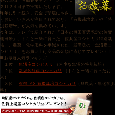
冬の贈物「お歳暮キャンペーン」を１
２月２４日まで実施いたします。
昨年に引き続き、安全で環境にやさし
くおいしいお米が注目されており、「有機栽培米」や「特
別栽培米」が人気を集めています。
今年は、テレビで紹介された「日本の棚田百選認定の佐賀
棚田米」、トキと一緒に育った「佐渡産コシヒカリ特別栽
培」、農薬・化学肥料を半減させた、最高級の「魚沼産コ
シヒカリ」をお買い上げ商品の金額に応じてプレゼント！
■お歳暮人気ランキング
１位：
魚沼産コシヒカリ
（希少な魚沼の特別栽培）
２位：
新潟佐渡産コシヒカリ
（トキと一緒に育ったお
米）
３位：
有機JAS 有機栽培コシヒカリ
（無農薬・無化学肥
料）