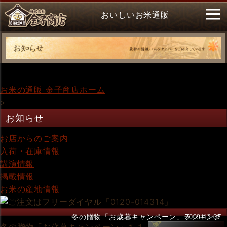
おいしいお米通販
お米の通販 金子商店ホーム
>
お知らせ
お店からのご案内
入荷・在庫情報
講演情報
掲載情報
お米の産地情報
冬の贈物「お歳暮キャンペーン」ランキング
2009.12.07