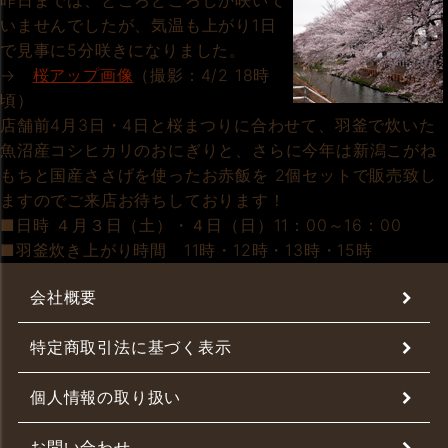
昨日までは、ところどころしか咲いて
いませんでしたが、気温も上がり1日
で見事に5分咲きになりました。
→
桜アップ画像
（撮影：4/2 18時
頃）
店舗前4月3日・4日と桜まつりに合わせて、羽釜で炊いた
魚沼産コシヒカリのおにぎりと、さらに今年は新潟こがね
もちと国産ささげを使ったお赤飯を 2個セットで販売致し
ますのでご来店お待ちしております！
■日時 ４月３日（土）・４日（日）11：00～16：00
■羽釜炊き上がり時間 11時・12時・13時・15時
会社概要
特定商取引法に基づく表示
個人情報の取り扱い
お問い合わせ