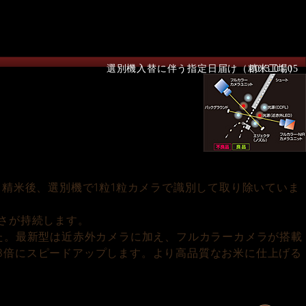
選別機入替に伴う指定日届け（精米工場）
2013.01.05
精米後、選別機で1粒1粒カメラで識別して取り除いていま
さが持続します。
た。最新型は近赤外カメラに加え、フルカラーカメラが搭載
3倍にスピードアップします。より高品質なお米に仕上げる