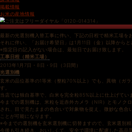
掲載情報
お米の産地情報
最新の光選別機入替工事に伴い、下記の日程で精米工場を
それに伴い、「お届け希望日」は1月11日（金）以降から
※指定日の記入がない場合は、最短日でお届け致します。
工事日程（精米工場）
2013年1月7日・8日・9日（3日間）
光選別機
玄米の品位基準の1等米（整粒70%以上）でも、異物（ガ
す。
当店では独自基準で、白米を完全粒85%以上に仕上げてい
今までの選別機は、米粒を近赤外カメラ（NIR）とモノク
され、目で見たままの色合いで対象物を捉え、微妙な色合
ことが可能になります。
※今までの選別機を玄米選別機に切替ますので、玄米選別
今後も引き続き、おいしくて、安全で環境に配慮した高品