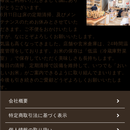
毎度ご利用いただきまして誠にあり
がとうございます。
6月11日は床の定期清掃、及びメン
テナンスのためお休みとさせていた
だきます。ご不便をおかけいたしま
すが、なにとぞよろしくお願いいたします。
気温も高くなってきました。店舗や玄米倉庫は、24時間温
度管理をしております。お米の保存は「低温（冷蔵庫野菜
室）」で保存していただく美味しさも長持ちします。
毎日の清掃、定期清掃で設備を維持して、いつでも「おい
しいお米」がご案内できるように取り組んでまいります。
今後も引き続きのご愛顧どうぞよろしくお願いいたしま
す。
会社概要
特定商取引法に基づく表示
個人情報の取り扱い