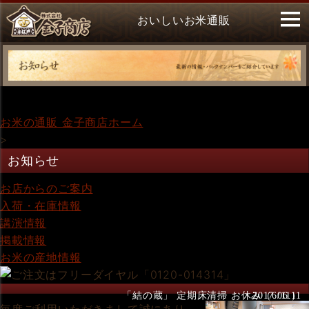
おいしいお米通販
お米の通販 金子商店ホーム
>
お知らせ
お店からのご案内
入荷・在庫情報
講演情報
掲載情報
お米の産地情報
「結の蔵」 定期床清掃 お休み（6/11）
2017.06.11