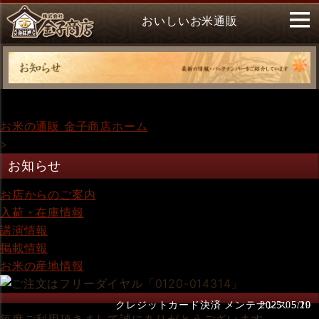
おいしいお米通販
お米の通販 金子商店ホーム
>
お知らせ
お店からのご案内
入荷・在庫情報
講演情報
掲載情報
お米の産地情報
クレジットカード決済 メンテナンス 5/20
2025.05.19