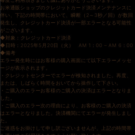
毎度ご利用頂きまして誠にありがとうございます。
お米通販ショップのクレジットカード決済メンテナンスに
伴い、下記の時間帯において、瞬断（2～3秒／回）が数回
発生し、クレジットカード決済が一部エラーとなる可能性
がございます。
◆対象：クレジットカード決済
◆日時：2025年5月20日（火） AM 1：00 – AM 6：00
◆備考
エラー発生時にはお客様の購入画面にて以下エラーメッセ
ージが表示されます。
・クレジットセンターでエラーが検知されました。再度、
または、しばらく時間をおいてから操作して下さい。
・ご購入のエラーお客様のご購入の決済はエラーとなりま
した。
・ご購入のエラー次の理由により、お客様のご購入の決済
はエラーとなりました。決済機関にてエラーが発生しまし
た。
ご迷惑をお掛けして申し訳ございませんが、上記の時間帯