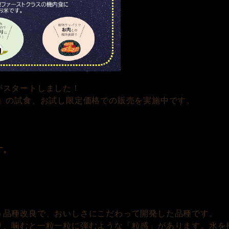
がスタートしました！
」の試食、お試し限定価格での販売を実施中です。
）
す。
う品種改良で、おいしさにこだわって開発した品種です。
り、噛むと一粒一粒に弾むような「粒感」があります。水を