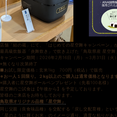
店舗「結の蔵」にて、「はじめての星空舞キャンペーン」
最高級炊飯器「炎舞炊き」で炊き上げた「鳥取県産 星空舞
キャンペーン期間：2026年2月16日（月）～3月31日（火
※無くなり次第終了
■お試し限定価格：玄米1kg 700円（税込）で販売
※お一人１回限り。２kg以上のご購入は通常価格となりま
※購入者に星空舞ボールペンプレゼント（先着100名様）
星空舞のご試食は【午後から】を予定しております。
皆様のご来店をお待ちしております。
鳥取県オリジナル品種「星空舞」
同じ父親（良食味品種）を交配する「戻し交配育種」とい
「星のように輝くお米」のイメージ通り、適度な粘りがあ