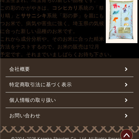
埼玉生まれ、埼玉育ちの新しい品種です。
この彩のかがやきは、
コシヒカリ
系統の「祭
り晴」と
ササニシキ
系統「彩の夢」を親にも
つお米で、病気や害虫に強く、埼玉県の気候
に合った新しい品種のお米です。
これから成分分析や、そのお米に合った精米
方法をテストするので、お米の販売は12月
予定です。それまでいましばらくお待ち下さい。
会社概要
特定商取引法に基づく表示
個人情報の取り扱い
お問い合わせ
©2004-
2026 Kaneko Shouten Co., Ltd. All Rights Reserved.