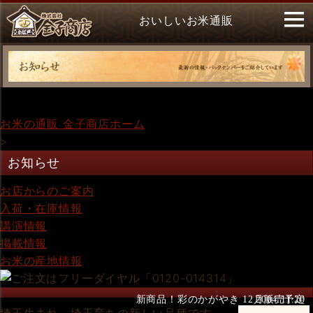
おいしいお米通販
お米の通販 金子商店ホーム
>
お知らせ
お店からのご案内
入荷・在庫情報
講演情報
掲載情報
お米の産地情報
新商品！彩のかがやき 12月販売予定
2004.11.20