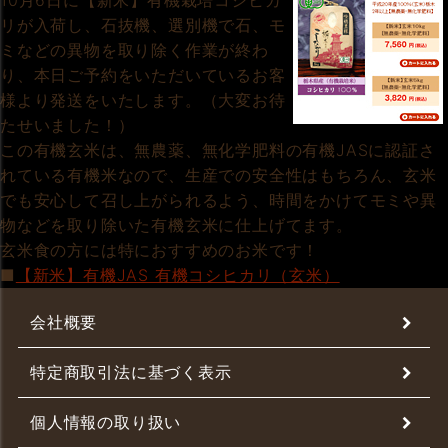
10月6日に【新米】有機栽培コシヒカ
リが入荷し、石抜機、選別機で石、モ
ミなどの異物を取り除く作業が終わ
り、本日ご予約をいただいているお客
様より発送をいたします。（大変お待
たせいました！）
この有機玄米は、無農薬、無化学肥料の有機JASに認証さ
れている有機米なので、生産での安全性はもちろん、玄米
でも安心して召し上がられるよう、時間をかけてモミや異
物などを取り除いた有機玄米に仕上げてます。
玄米食の方には特におすすめのお米です！
■
【新米】有機JAS 有機コシヒカリ（玄米）
会社概要
特定商取引法に基づく表示
個人情報の取り扱い