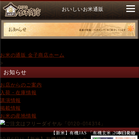
おいしいお米通販
お米の通販 金子商店ホーム
>
お知らせ
お店からのご案内
入荷・在庫情報
講演情報
掲載情報
お米の産地情報
【新米】有機JAS 「有機玄米」 本日発送
2008.10.09