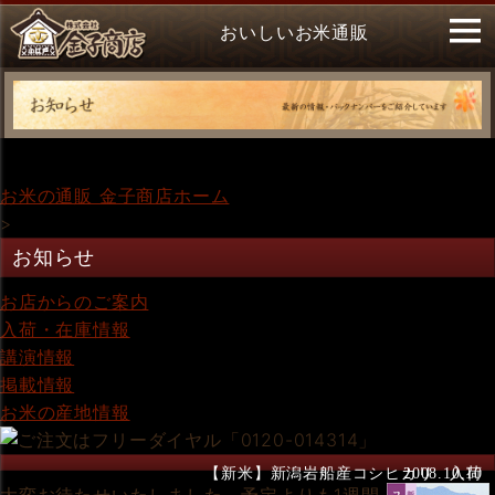
おいしいお米通販
お米の通販 金子商店ホーム
>
お知らせ
お店からのご案内
入荷・在庫情報
講演情報
掲載情報
お米の産地情報
【新米】新潟岩船産コシヒカリ 入荷
2008.10.10