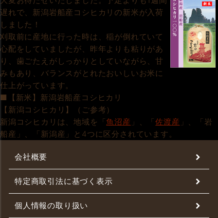
大変お待たせいたしました。予定よりも1週間
遅れで、新潟岩船産コシヒカリの新米が入荷
しました！
刈取前に産地に行った時は、稲が倒れていて
心配をしていましたが、昨年よりも粘りがあ
り、歯ごたえがしっかりとしていながら、甘
みもあり、バランスがとれたおいしいお米に
仕上がっています。
■【新米】新潟岩船産コシヒカリ
【新潟コシヒカリ】（ご参考）
新潟コシヒカリは、地域を「
魚沼産
」、「
佐渡産
」、「岩
船産」、「新潟産」と4つに区分されています。
会社概要
特定商取引法に基づく表示
個人情報の取り扱い