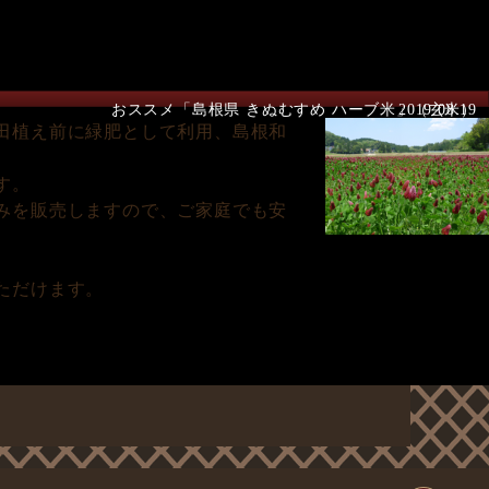
おススメ「島根県 きぬむすめ ハーブ米」（玄米）
2019.08.19
田植え前に緑肥として利用、島根和
す。
みを販売しますので、ご家庭でも安
ただけます。