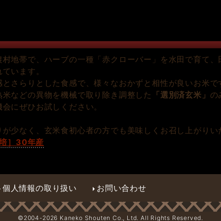
農村地帯で、ハーブの一種「赤クローバー」を水田で育て、
れています。
感とさらりとした食感で、様々なおかずと相性が良いお米で
熟米などの異物を機械で取り除き調整した
「選別済玄米」
の
機会にぜひお試しください。
りが少なく、玄米食初心者の方でも美味しくお召し上がりい
培］30年産
個人情報の取り扱い
お問い合わせ
©2004-
2026 Kaneko Shouten Co., Ltd. All Rights Reserved.