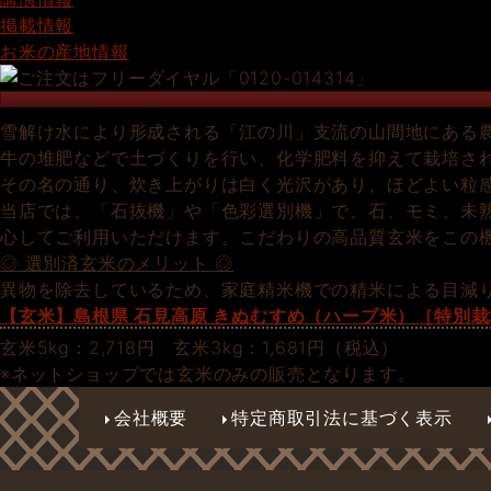
掲載情報
お米の産地情報
雪解け水により形成される「江の川」支流の山間地にある
牛の堆肥などで土づくりを行い、化学肥料を抑えて栽培さ
その名の通り、炊き上がりは白く光沢があり、ほどよい粒
当店では、「石抜機」や「色彩選別機」で、石、モミ、未
心してご利用いただけます。こだわりの高品質玄米をこの
◎ 選別済玄米のメリット
◎
異物を除去しているため、家庭精米機での精米による目減
【玄米】島根県 石見高原 きぬむすめ（ハーブ米）［特別栽
玄米5kg：2,718
円
玄米
3kg：
1,681円（税込）
※ネットショップでは玄米のみの販売となります。
会社概要
特定商取引法に基づく表示