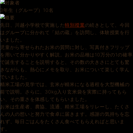
3年生（グループ）10名
先日、川越小学校で実施した
特別授業
の続きとして、今回
はグループに分かれて「結の蔵」を訪問し、体験授業を行
いました。
児童から寄せられたお米の質問に対し、写真付きフリップ
を用いて分かりやすく解説。お米の品種は10万分の1の確率
で誕生することを説明すると、その数の大きさにとても驚
きながらも、熱心にメモを取り、お米について楽しく学ん
でいました。
精米工場の見学では、玄米が精米になる過程を大型機械の
前で説明。さらに、30kg入り玄米袋を実際に持ってもら
い、その重さを体感してもらいました。
お米は生産者、農協、流通、精米工場をリレーし、たくさ
んの人の想いと努力で食卓に届きます。感謝の気持ちを忘
れず、毎日ごはんをたくさん食べてもらえればと思いま
す。