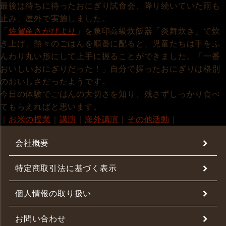
最後は待ちに待ったおにぎり試食会、降り続いていた雨も
止み、屋外で実施しました。
「
佐賀産さがびより
」を象印高級炊飯器「炎舞炊き」で炊
き上げ、熱々のごはんを順番に配ると、児童たちは手をふ
んわり丸い形にして上手に握ることができました。「一番
おいしいおにぎりだった！」自分で握ったおにぎりは格別
のおいしさだったようです。
今日の体験でごはんの大切さを知り、残さずしっかり食べ
てもらえればと思います。
｜
お米の授業
｜
講演
｜
海外講演
｜
その他活動
｜
会社概要
特定商取引法に基づく表示
個人情報の取り扱い
お問い合わせ