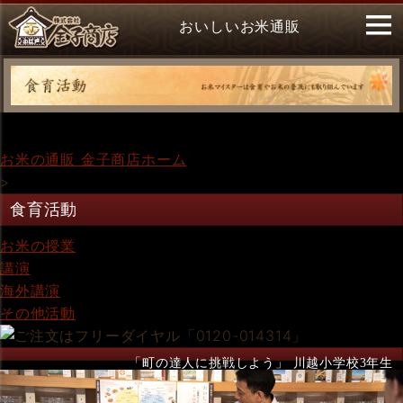
おいしいお米通販
お米の通販 金子商店ホーム
>
食育活動
お米の授業
講演
海外講演
その他活動
「町の達人に挑戦しよう」 川越小学校3年生