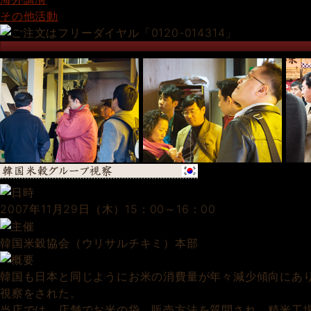
その他活動
2007年11月29日（木）15：00～16：00
韓国米穀協会（ウリサルチキミ）本部
韓国も日本と同じようにお米の消費量が年々減少傾向にあ
視察をされた。
当店では、店舗でお米の袋、販売方法を質問され、精米工