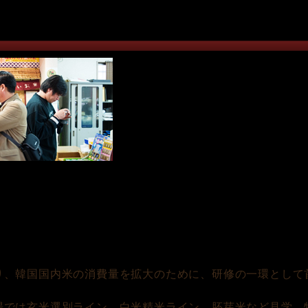
り、韓国国内米の消費量を拡大のために、研修の一環として
場では玄米選別ライン、白米精米ライン、胚芽米など見学、