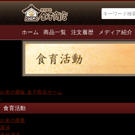
検索
ホーム
商品一覧
注文履歴
メディア紹介
お米の通販 金子商店ホーム
>
食育活動
お米の授業
講演
海外講演