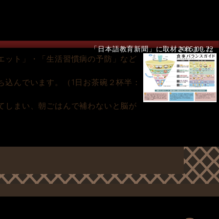
「日本語教育新聞」に取材されました
2005.09.22
エット」・「生活習慣病の予防」など
ち込んでいます。（1日お茶碗２杯半：
てしまい、朝ごはんで補わないと脳が
。