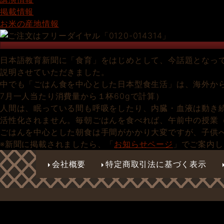
掲載情報
お米の産地情報
日本語教育新聞に「食育」をはじめとして、今話題となっ
説明させていただきました。
中でも「ごはん食を中心とした日本型食生活」は、海外か
7月一人当たり消費量から１杯60gで計算）
人間は、眠っている間も呼吸をしたり、内臓・血液は動き
活性化されません。毎朝ごはんを食べれば、午前中の授業
ごはんを中心とした朝食は手間がかかり大変ですが、子供
※新聞に掲載されましたら、「
お知らせページ
」でご案内し
会社概要
特定商取引法に基づく表示