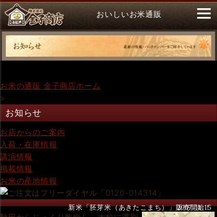
おいしいお米通販
お米の通販 金子商店ホーム
>
お知らせ
お店からのご案内
入荷・在庫情報
講演情報
掲載情報
お米の産地情報
新米「胚芽米（あきたこまち）」販売開始！
2007.11.15