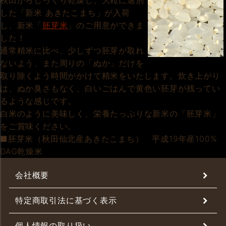
秋田からじっくり乾燥し、大粒に選別
した「新米 あきたこまち」が入荷
し、新米「
胚芽米
」のご用意ができま
した！
通常精米に比べ、少しずつ胚芽が取れ
ないよう、また周りの「ぬか」だけを
取り除くよう時間がかけて精米をいたします。炊き上がり
は、ぬか臭さもなく、白いごはんで黄色い胚芽が残ってい
るような感じです。
白米のように美味しく、栄養たっぷりな新米の「胚芽米」
をご賞味ください。
■胚芽米（秋田仙北産あきたこまち） 平成19年産100%
DAG乾燥米
会社概要
特定商取引法に基づく表示
個人情報の取り扱い