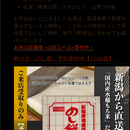
佐賀（逢地の里）さがびより、山形つや姫
お申込みいただきましたお米は、低温倉庫で鮮度を
落とさないよう保管し、こだわりの精米ラインで高
品質でおいしく精米、毎月ご希望日に合わせてお届
けいたします。
お米の定期便 <3回コース>受付中！
杵つき「のし餅」予約受付中【12/20迄】