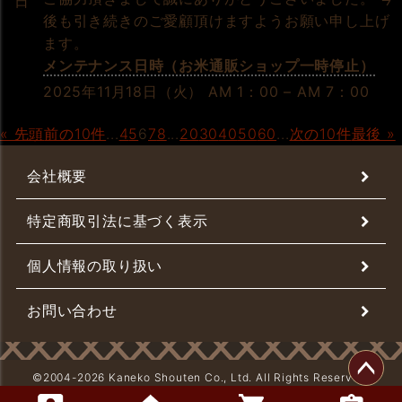
日
後も引き続きのご愛顧頂けますようお願い申し上げ
ます。
メンテナンス日時（お米通販ショップ一時停止）
2025年11月18日（火） AM 1：00 – AM 7：00
« 先頭
前の10件
...
4
5
6
7
8
...
20
30
40
50
60
...
次の10件
最後 »
会社概要
特定商取引法に基づく表示
個人情報の取り扱い
お問い合わせ
©2004-
2026 Kaneko Shouten Co., Ltd. All Rights Reserved.
ペー