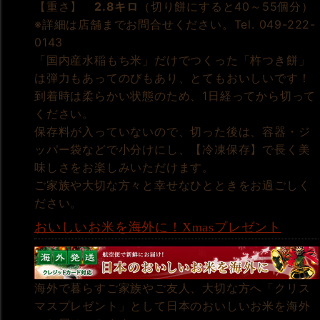
【重さ】
2.8キロ
（切り餅にすると40～55個分）
※詳細は店舗までお問合せください。Tel. 049-222-
0143
「国内産水稲もち米」だけでつくった「杵つき餅」
は弾力もあってのびもあり、とてもおいしいです！
到着時は柔らかい状態のため、1日経ってから切って
ください。
保存料が入っていないので、切った後は、容器・ジ
ッパー袋などで小分けにし、【冷凍保存】で長く美
味しさをお楽しみいただけます。
ご家族や大切な方々と幸せなひとときをお過ごしく
ださい。
おいしいお米を海外に！Xmasプレゼント
海外で暮らすご家族やご友人、大切な方へ「クリス
マスプレゼント」として日本のおいしいお米を海外