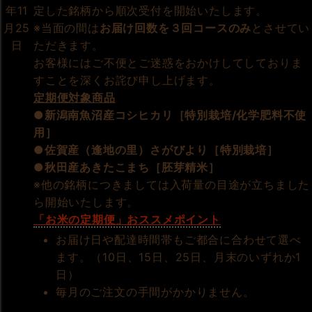
定した銘柄から順次受付を開始いたします。
年11
※当面の間は
お届け回数を３回コースのみ
とさせてい
月25
ただきます。
日
お客様にはご不便とご迷惑をおかけしてしておりま
すことを深くお詫び申し上げます。
定期便対象商品
●新潟南魚沼産コシヒカリ［特別栽培/化学肥料不使
用］
●佐賀産（逢地の里）さがびより［特別栽培］
●秋田産あきたこまち［胚芽精米］
※他の銘柄につきましては入荷量の目途が立ちました
ら開始いたします。
「お米の定期便」おススメポイント
お届け日や配達時間帯もご都合に合わせて選べ
ます。（10日、15日、25日、月末のいずれか1
日）
毎月のご注文の手間がかかりません。