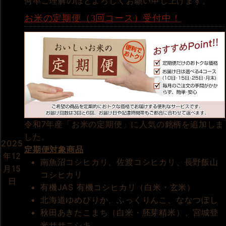
何卒ご理解のほどよろしくお願い申し上げます。
お米の定期便（3回コース）受付中！
令和7年産「お米の定期便」に人気の銘柄を追加しま
した。
2025
定期便対象商品
年12
南魚沼コシヒカリ、佐渡コシヒカリ、長野飯山
月15
コシヒカリ
日
有機JAS 有機コシヒカリ（白米・玄米）
北海道ゆめぴりか、ふっくりんこ、ななつぼし
秋田あきたこまち（白米・胚芽精米）、宮城登
米ササニシキ