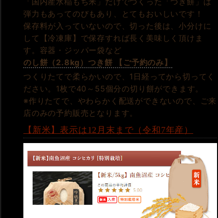
「国内産水稲もち米」だけでつくった「つき餅」は
弾力もあってのびもあり、とてもおいしいです！
保存料が入っていないので、切った後は、小分けに
して【冷凍庫】で保存すれば長く美味しく頂けま
す。容器・ジッパー袋など
のし餅（2.8kg）つき餅 【ご予約のみ】
つくりたてで柔らかいので、1日経ってから切ってく
ださい。1枚で40～55個分の切り餅ができます。
※作りたてで、やわらかく配送ができないので、ご来
店のみの予約販売となります。
【新米】表示は12月末まで（令和7年産）