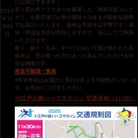
にお届けできます！
五ツ星お米マイスターが厳選した「南魚沼産コシヒ
2025
カリ」を航空便でお米の風味そのままの新鮮な状態
年12
でお届けいたします。面倒な手続きは不要です！届
月04
出・申請は当店が代行しますので、安心してご利用
日
いただけます。
香り・粘り・甘み、すべてにおいて選び抜かれた高
級米は、受け取った方にきっと喜んでいただける特
別な贈物です。
発送可能国一覧表
※年末年始はお届けに遅れが生じる可能性がございま
す。お早めにご注文ください。
小江戸川越ハーフマラソン 交通規制（11/30）