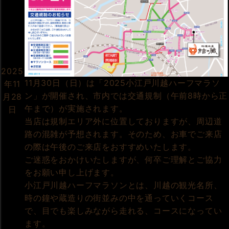
2025
11月30日（日）は「2025小江戸川越ハーフマラソ
年11
ン」が開催され、市内では交通規制（午前8時から正
月28
午まで）が実施されます。
日
当店は規制エリア外に位置しておりますが、周辺道
路の混雑が予想されます。そのため、お車でご来店
の際は午後のご来店をおすすめいたします。
ご迷惑をおかけいたしますが、何卒ご理解とご協力
をお願い申し上げます。
小江戸川越ハーフマラソンとは、川越の観光名所、
時の鐘や蔵造りの街並みの中を通っていくコース
で、目でも楽しみながら走れる、コースになってい
ます。