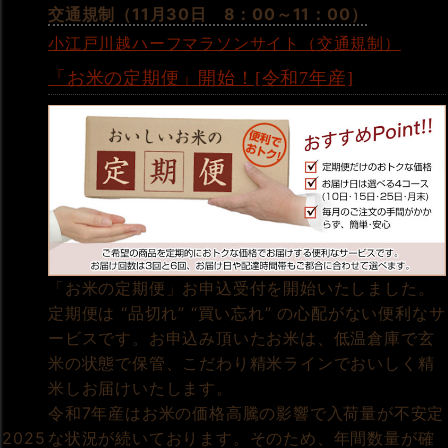
交通規制（11月30日 8：00～11：00）
小江戸川越ハーフマラソンサイト（交通規制）
「お米の定期便」開始！[令和7年産]
「お米の定期便」お申込受付を開始いたしました。
定期便は “品切れ” “買い忘れ” の心配がない便利なサ
ービスです。お申込み頂いたお米は、低温倉庫で玄
米の状態で保管、こだわり精米ラインでおいしく精
米しお届けいたします。
令和7年産はお米の価格高騰の影響で入荷量が不安定
な状況が続いております。そのため、年間数量が確
2025