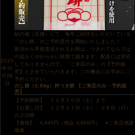
結の蔵（店舗）にて、毎年ご好評をいただいている
「のし餅」のご予約受付を開始いたしました！
新潟から早朝直送されるお餅は、つきたてならでは
の温かくやわらかい状態で届きます。配送には対応
2025
しておりませんので、「ご来店のみ」の【予約販
年12
売】とさせていただきます。この機会にお早めにご
月06
予約ください。
日
のし餅（2.8kg）杵つき餅 【ご来店のみ・予約販
売】
【予約期間】 １２月２０日（土）まで
【お渡し日】 １２月２７日（土）、２８日（日）
の２日間
【価格】 4,445円（税込 4,800円） ※ご来店感謝
価格