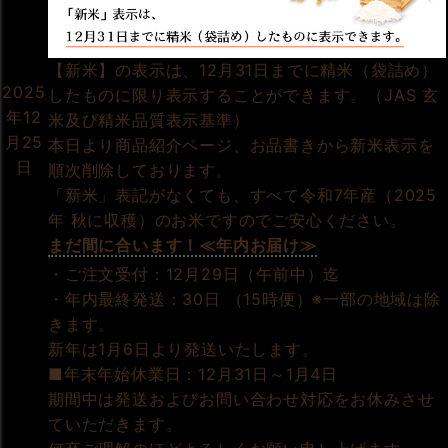
【新米】の表示は、12月31日までに精米（袋詰め）
2025
したものに限り表示することができます。（JAS 玄
年12
米及び精米品質表示基準）
月25
本日より商品紹介ページ、お品書きから新米表示を
日
順次削除しております。
「新米」表記がなくても、すべて令和7年産（2025
年 秋に収穫）のお米ですのでご安心ください。
まだ間に合います！≪年内お届け≫
・ご注文受付：12月29日（午前中）迄
・年内最終発送：30日 （15時便）※一部の地域は除
きます。
新年は1月6日より発送いたします。
■年末年始休業日：12月31日～1月4日
期間中は発送およびお問い合わせ対応をお休みさせ
ていただきます。