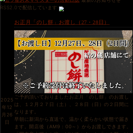
最新のお知らせを
RSS2.0で配信しています
お正月「のし餅」お渡し（27・28日）
ご予約頂いておりましたお正月「のし餅」のお渡し
2025
は、１２月２７日（土）、２８日（日）の２日間に
年12
なります。
月26
早朝に新潟から直送で、温かく柔らかい状態で届き
日
ます。開店後（AM9：00～）からお渡しできます。