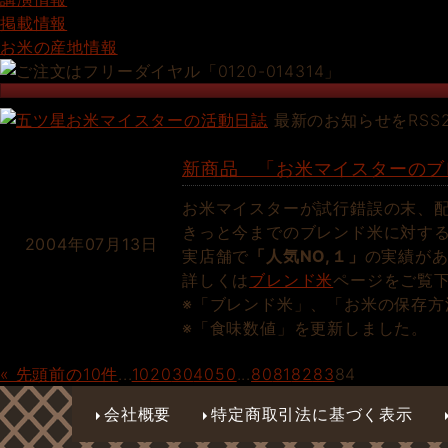
掲載情報
お米の産地情報
最新のお知らせをRSS
新商品 「お米マイスターのブ
お米マイスターが試行錯誤の末、
きっと今までのブレンド米に対す
2004年07月13日
実店舗で
「人気NO,１」
の実績が
詳しくは
ブレンド米
ページをご覧
※「ブレンド米」、「お米の保存方
※「食味数値」を更新しました。
« 先頭
前の10件
...
10
20
30
40
50
...
80
81
82
83
84
会社概要
特定商取引法に基づく表示