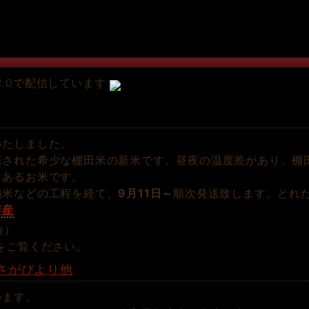
2.0で配信しています
いたしました。
培された希少な棚田米の新米です。昼夜の温度差があり、棚
もあるお米です。
精米などの工程を経て、
9月11日～
順次発送致します。とれ
年産
抜）
をご覧ください。
さがびより他
います。