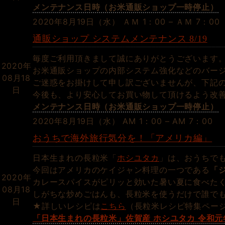
メンテナンス日時（お米通販ショップ一時停止）
2020年8月19日（水） ＡＭ 1：00 – ＡＭ 7：00
通販ショップ システムメンテナンス 8/19
毎度ご利用頂きまして誠にありがとうございます
2020年
お米通販ショップの内部システム強化などのバー
08月18
ご迷惑をお掛けして申し訳ございませんが、下記
日
今後も、より安心してお買い物して頂けるよう改
メンテナンス日時（お米通販ショップ一時停止）
2020年8月19日（水） AM 1：00 – AM 7：00
おうちで海外旅行気分を！「アメリカ編」
日本生まれの長粒米「
ホシユタカ
」は、おうちで
今回はアメリカのケイジャン料理の一つである
「
2020年
カレースパイスがピリッと効いた暑い夏に食べた
08月18
しがちな炒めごはんも、長粒米を使うだけで誰で
日
★詳しいレシピは
こちら
（長粒米レシピ特集ペー
「日本生まれの長粒米」佐賀産 ホシユタカ 令和