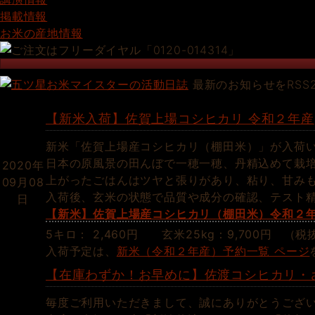
掲載情報
お米の産地情報
最新のお知らせをRSS
【新米入荷】佐賀上場コシヒカリ 令和２年産
新米「佐賀上場産コシヒカリ（棚田米）」が入荷
日本の原風景の田んぼで一穂一穂、丹精込めて栽
2020年
上がったごはんはツヤと張りがあり、粘り、甘み
09月08
入荷後、玄米の状態で品質や成分の確認、テスト
日
【新米】佐賀上場産コシヒカリ（棚田米）令和２
5キロ： 2,460円 玄米25kg：9,700円 （税
入荷予定は、
新米（令和２年産）予約一覧 ページ
【在庫わずか！お早めに】佐渡コシヒカリ・
毎度ご利用いただきまして、誠にありがとうござ