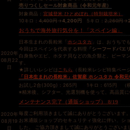
売りつくしセール対象商品（令和元年産）
対象商品：
宮城登米 ひとめぼれ（特別栽培米）
10キロ：
4,400円
→
4,200円
5キロ：
2,260円
→
おうちで海外旅行気分を！「スペイン編」
日本生まれの長粒米「
ホシユタカ
」は、おうちで
今回はスペインを代表する料理
「シーフードパエ
2020年
白身魚やエビ、ホタテ貝などの魚介類と、ピーマ
08月22
す。
日
★詳しいレシピは
こちら
（長粒米レシピ特集ペー
「日本生まれの長粒米」佐賀産 ホシユタカ 令和
お試し2合(300g)：265円 1キロ：615円 （
※精米後、シフター、光選別機を使って、高品質に
メンテナンス完了（通販ショップ） 8/19
毎度ご利用頂きまして誠にありがとうございます
2020年
お米通販ショップのセキュリティ強化に伴い、シ
08月19
した。 ご協力頂きまして誠にありがとうございま
日