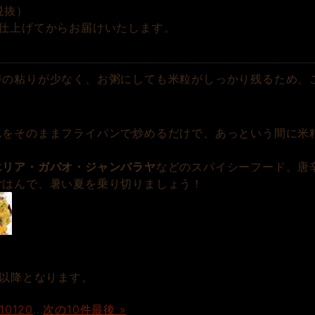
税抜）
仕上げてからお届けいたします。
時の粘りが少なく、お粥にしても米粒がしっかり残るため、
んをそのままフライパンで炒めるだけで、あっという間に米
エリア・ガパオ・ジャンバラヤ
などのスパイシーフード。唐
ごはんで、暑い夏を乗り切りましょう！
日以降となります。
10
120
...
次の10件
最後 »