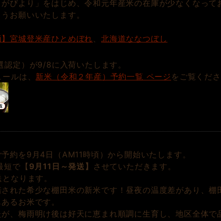
さがびより」をはじめ、令和元年産米の在庫が少なくなって
ようお願いいたします。
価】宮城登米産ひとめぼれ
、
北海道ななつぼし
選認定）が9/8に入荷いたします。
ュールは、
新米（令和２年産）予約一覧 ページ
をご覧くださ
予約を9月4日（AM11時頃）から開始いたします。
最短で【
9月11日～発送】
させていただきます。
送となります。
培された希少な棚田米の新米です！昼夜の温度差があり、棚
もあるお米です。
たが、梅雨明け後は好天に恵まれ順調に生育し、地区全体で