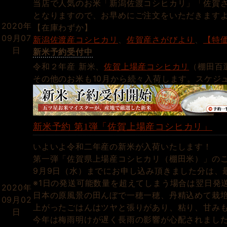
当店で人気のお米「新潟佐渡コシヒカリ」「佐賀
となりますので、お早めにご注文をいただきます
2020年
【在庫わずか】
09月07
新潟佐渡産コシヒカリ
、
佐賀産さがびより
、
【特
日
新米予約受付中
令和２年産 新米、
佐賀上場産コシヒカリ
（棚田百
その他のお米も10月から続々入荷します。スケジ
新米予約 第1弾「佐賀上場産コシヒカリ」
いよいよ令和二年産の新米が入荷いたします！
第一弾「佐賀県上場産コシヒカリ（棚田米）」のご
9月9日（水）までにお申し込み頂きました分は、
※1日の発送可能数量を超えてしまう場合は翌日発
2020年
日本の原風景の田んぼで一穂一穂、丹精込めて栽
09月02
上がったごはんはツヤと張りがあり、粘り、甘み
日
今年は梅雨明けが遅く長雨の影響が心配されまし