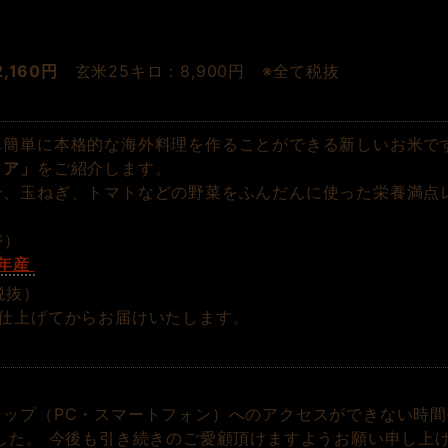
2,160円
玄米25キロ：8,900円 ※全て税抜
も簡単に本格的な海外料理を作ることができる新しいお米で
リア」
をご紹介します。
ン、玉ねぎ、トマトなどの野菜をふんだんに使った栄養満点
ジ）
元年産
税抜）
仕上げてからお届けいたします。
。
ョップ（PC・スマートフォン）へのアクセスができない時
した。 今後も引き続きのご愛顧頂けますようお願い申し上