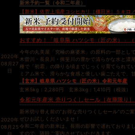
新米予約一覧（令和二年産）
【新米】佐賀上場産コシヒカリ［棚田米］５キロ
おすすめ！「岐阜県 ハツシモ（匠の米）」
今年の丸美屋「究極の麻婆米」の原料の一部とし
2020年
木曽川・長良川・揖斐川の豊かで清らかな水と濃
08月27
種で「初霜」の降りる頃までじっくり育てられて
日
ミアム米で、滑らかな食感と優しい歯ごたえで、
【玄米】岐阜県 ハツシモ（匠の米）令和元年産
玄米5kg：2,280
円
玄米
3kg：
1,410円（税抜
令和元年産米 売りつくしセール［在庫限り］
新米切り替え前の”お得な売りつくしセール”のご
ぜひお試しくださいませ！
2020年
令和二年産の新米は、長雨の影響で遅れておりまし
08月25
すので、随時ご案内させていただきます。
日