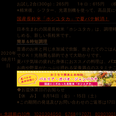
お試し2合(300g)：265円 1キロ：615円 （
※精米後、シフター、光選別機を使って、高品質に
国産長粒米「ホシユタカ」で夏バテ解消！
日本生まれの国産長粒米「ホシユタカ」は、調理
しめる、新しい長粒米です。
簡単＆時短調理
普通のお米と同じ水加減で炊飯、炊きたてのごは
2020年
でＯＫ！光熱費も節約できて大助かりです。
08月11
夏バテ気味の疲れた身体におススメの料理は、
パ
日
お肉や野菜がたっぷり摂れる栄養満点のスタミナ
◆お盆休業日のお知らせ
【休 み】 8月14日（金）・15日（土）
※この期間の発送及びお問い合わせのご返答は17
« 先頭
前の10件
...
10
20
30
40
50
...
67
68
69
70
71
...
80
90
100
1