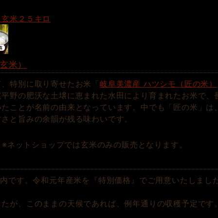
／玄米２５キロ
（玄米）
て、特別に取り寄せたお米「
岐阜美濃産 ハツシモ（匠の米）
尾平野の肥沃な土壌に恵まれた水田により育まれたお米で、
いたことが名前の由来となっています。中でも「匠の米」は
甘さと旨みの余韻が残る味わいです。
）
※ネットショップでは玄米のみの販売となります。
案内です。令和元年産米を『特別価格』でご用意いたしまし
たが、このままの天候であれば、例年通りの収穫予定です。